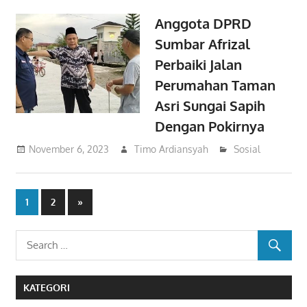
Anggota DPRD
Sumbar Afrizal
Perbaiki Jalan
Perumahan Taman
Asri Sungai Sapih
Dengan Pokirnya
November 6, 2023
Timo Ardiansyah
Sosial
Paginasi
Next
1
2
»
Posts
pos
KATEGORI