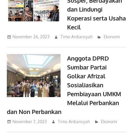
Sosper, Berdayakan
dan Lindungi
Koperasi serta Usaha
Kecil
November 26, 2023
Timo Ardiansyah
Ekonomi
Anggota DPRD
Sumbar Partai
Golkar Afrizal
Sosialiasikan
Pembiayaan UMKM
Melalui Perbankan
dan Non Perbankan
November 7, 2023
Timo Ardiansyah
Ekonomi